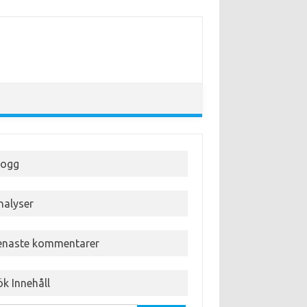
logg
nalyser
enaste kommentarer
ök Innehåll